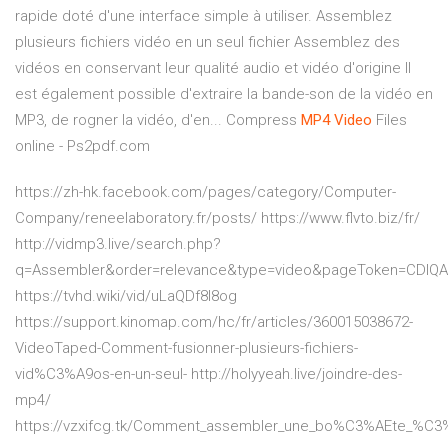
rapide doté d'une interface simple à utiliser. Assemblez
plusieurs fichiers vidéo en un seul fichier Assemblez des
vidéos en conservant leur qualité audio et vidéo d'origine Il
est également possible d'extraire la bande-son de la vidéo en
MP3, de rogner la vidéo, d'en... Compress
MP4
Video
Files
online - Ps2pdf.com
https://zh-hk.facebook.com/pages/category/Computer-
Company/reneelaboratory.fr/posts/ https://www.flvto.biz/fr/
http://vidmp3.live/search.php?
q=Assembler&order=relevance&type=video&pageToken=CDIQ
https://tvhd.wiki/vid/uLaQDf8l8og
https://support.kinomap.com/hc/fr/articles/360015038672-
VideoTaped-Comment-fusionner-plusieurs-fichiers-
vid%C3%A9os-en-un-seul- http://holyyeah.live/joindre-des-
mp4/
https://vzxifcg.tk/Comment_assembler_une_bo%C3%AEte_%C3