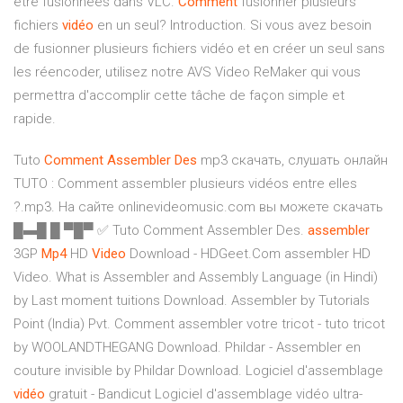
être fusionnées dans VLC.
Comment
fusionner plusieurs
fichiers
vidéo
en un seul? Introduction. Si vous avez besoin
de fusionner plusieurs fichiers vidéo et en créer un seul sans
les réencoder, utilisez notre AVS Video ReMaker qui vous
permettra d'accomplir cette tâche de façon simple et
rapide.
Tuto
Comment
Assembler
Des
mp3 скачать, слушать онлайн
TUTO : Comment assembler plusieurs vidéos entre elles
?.mp3. На сайте onlinevideomusic.com вы можете скачать
█▬█ █ ▀█▀ ✅ Tuto Comment Assembler Des.
assembler
3GP
Mp4
HD
Video
Download - HDGeet.Com assembler HD
Video. What is Assembler and Assembly Language (in Hindi)
by Last moment tuitions Download. Assembler by Tutorials
Point (India) Pvt. Comment assembler votre tricot - tuto tricot
by WOOLANDTHEGANG Download. Phildar - Assembler en
couture invisible by Phildar Download. Logiciel d'assemblage
vidéo
gratuit - Bandicut Logiciel d'assemblage vidéo ultra-