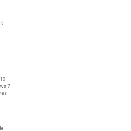
it
 10
ows 7
ches
le