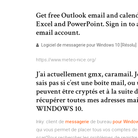
Get free Outlook email and calend
Excel and PowerPoint. Sign in to 
email account.
Logiciel de messagerie pour Windows 10 [Résolu]
https://www.meteo-nice.org/
J’ai actuellement gmx, caramail. Je 
sais pas si c’est une boîte mail, o
peuvent être cryptés et à la suite
récupérer toutes mes adresses mail
WINDOWS 10.
Inky: client de
messagerie
de bureau
pour
Windo
qui vous permet de placer tous vos comptes de m
scan”Pour rechercher les problèmes de registre