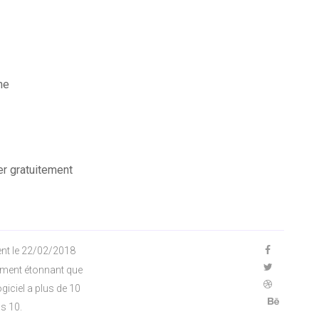
ne
er gratuitement
ent le 22/02/2018
lement étonnant que
iciel a plus de 10
s 10.