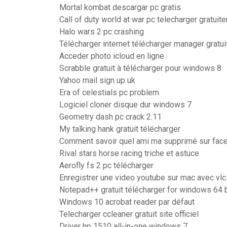
Mortal kombat descargar pc gratis
Call of duty world at war pc telecharger gratuit
Halo wars 2 pc crashing
Télécharger internet télécharger manager gratu
Acceder photo icloud en ligne
Scrabble gratuit à télécharger pour windows 8
Yahoo mail sign up uk
Era of celestials pc problem
Logiciel cloner disque dur windows 7
Geometry dash pc crack 2.11
My talking hank gratuit télécharger
Comment savoir quel ami ma supprimé sur fac
Rival stars horse racing triche et astuce
Aerofly fs 2 pc télécharger
Enregistrer une video youtube sur mac avec vlc
Notepad++ gratuit télécharger for windows 64 b
Windows 10 acrobat reader par défaut
Telecharger ccleaner gratuit site officiel
Driver hp 1510 all-in-one windows 7