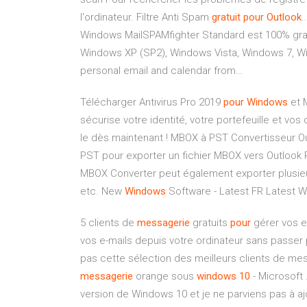
l'ordinateur. Filtre Anti Spam
gratuit
pour
Outlook
.
Windows MailSPAMfighter Standard est 100% grat
Windows XP (SP2), Windows Vista, Windows 7, Wi
personal email and calendar from…
Télécharger Antivirus Pro 2019
pour
Windows
et M
sécurise votre identité, votre portefeuille et v
le dès maintenant !
MBOX à PST Convertisseur Out
PST pour exporter un fichier MBOX vers Outlook 
MBOX Converter peut également exporter plusie
etc.
New
Windows
Software - Latest FR
Latest W
5 clients de
messagerie
gratuits
pour
gérer vos e
vos e-mails depuis votre ordinateur sans passer 
pas cette sélection des meilleurs clients de mes
messagerie
orange sous
windows
10
- Microsoft 
version de Windows 10 et je ne parviens pas à 