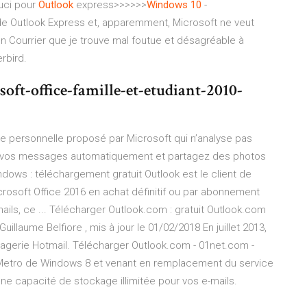
uci pour
Outlook
express>>>>>>
Windows
10
-
 Outlook Express et, apparemment, Microsoft ne veut
on Courrier que je trouve mal foutue et désagréable à
erbird.
oft-office-famille-et-etudiant-2010-
e personnelle proposé par Microsoft qui n’analyse pas
ez vos messages automatiquement et partagez des photos
ndows : téléchargement gratuit Outlook est le client de
rosoft Office 2016 en achat définitif ou par abonnement
mails, ce ... Télécharger Outlook.com : gratuit Outlook.com
Guillaume Belfiore , mis à jour le 01/02/2018 En juillet 2013,
sagerie Hotmail. Télécharger Outlook.com - 01net.com -
 Metro de Windows 8 et venant en remplacement du service
une capacité de stockage illimitée pour vos e-mails.