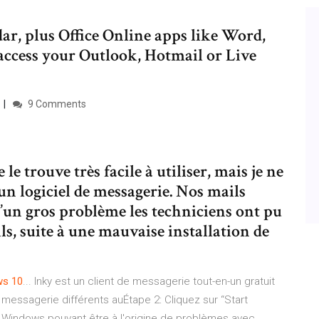
ar, plus Office Online apps like Word,
access your Outlook, Hotmail or Live
9 Comments
le trouve très facile à utiliser, mais je ne
u un logiciel de messagerie. Nos mails
 d’un gros problème les techniciens ont pu
s, suite à une mauvaise installation de
ws
10
... Inky est un client de messagerie tout-en-un gratuit
essagerie différents auÉtape 2: Cliquez sur “Start
 Windows pouvant être à l'origine de problèmes avec