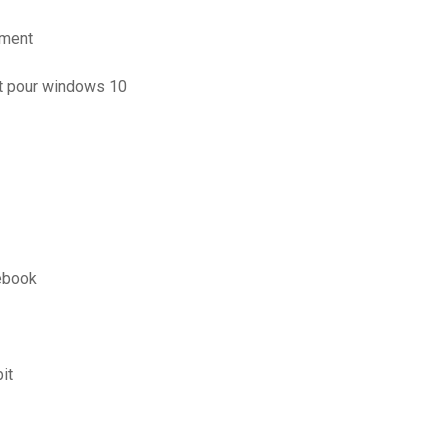
ement
it pour windows 10
ebook
it