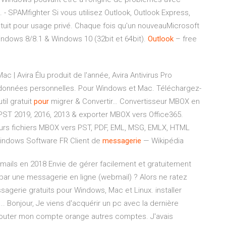
.. - SPAMfighter Si vous utilisez Outlook, Outlook Express,
uit pour usage privé. Chaque fois qu'un nouveauMicrosoft
ndows 8/8.1 & Windows 10 (32bit et 64bit).
Outlook
– free
ac | Avira
Élu produit de l'année, Avira Antivirus Pro
os données personnelles. Pour Windows et Mac. Téléchargez-
il gratuit
pour
migrer & Convertir…
Convertisseur MBOX en
PST 2019, 2016, 2013 & exporter MBOX vers Office365.
urs fichiers MBOX vers PST, PDF, EML, MSG, EMLX, HTML
indows Software FR
Client de
messagerie
— Wikipédia
mails en 2018 Envie de gérer facilement et gratuitement
par une messagerie en ligne (webmail) ? Alors ne ratez
sagerie gratuits pour Windows, Mac et Linux. installer
... Bonjour, Je viens d'acquérir un pc avec la dernière
ajouter mon compte orange autres comptes. J'avais