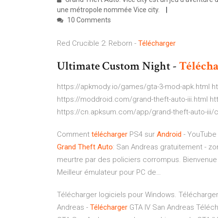
une métropole nommée Vice city.
10 Comments
Red Crucible 2: Reborn -
Télécharger
Ultimate Custom Night -
Télécha
https://apkmody.io/games/gta-3-mod-apk.html htt
https://moddroid.com/grand-theft-auto-iii.html ht
https://cn.apksum.com/app/grand-theft-auto-iii/
Comment
télécharger
PS4 sur
Android
- YouTube
Grand
Theft
Auto
: San Andreas gratuitement - z
meurtre par des policiers corrompus. Bienvenue
Meilleur émulateur pour PC de…
Télécharger logiciels pour Windows. Télécharger 
Andreas -
Télécharger
GTA IV San Andreas Télécha