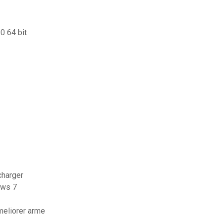
0 64 bit
charger
ows 7
meliorer arme