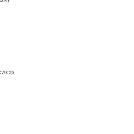
(x64)
dows xp