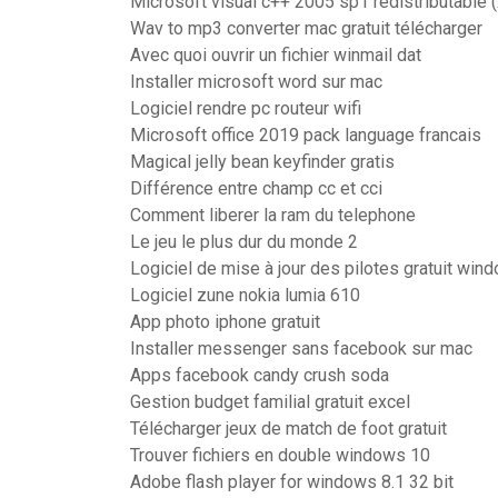
Microsoft visual c++ 2005 sp1 redistributable 
Wav to mp3 converter mac gratuit télécharger
Avec quoi ouvrir un fichier winmail dat
Installer microsoft word sur mac
Logiciel rendre pc routeur wifi
Microsoft office 2019 pack language francais
Magical jelly bean keyfinder gratis
Différence entre champ cc et cci
Comment liberer la ram du telephone
Le jeu le plus dur du monde 2
Logiciel de mise à jour des pilotes gratuit win
Logiciel zune nokia lumia 610
App photo iphone gratuit
Installer messenger sans facebook sur mac
Apps facebook candy crush soda
Gestion budget familial gratuit excel
Télécharger jeux de match de foot gratuit
Trouver fichiers en double windows 10
Adobe flash player for windows 8.1 32 bit