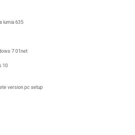
ia lumia 635
ndows 7 01net
s 10
lete version pc setup